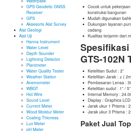
Waterpass
GPS Geodetic GNSS
Cocok untuk pekerjaan
Receiver
konstruksi bangunan
GPS
Mudah digunakan bahk
Aksesoris Alat Survey
Dukungan layanan purn
Alat Geologi
cadang
Alat Uji
Kualitas terjamin dari
Hanna Instrument
Spesifika
Water Level
Depth Sounder
GTS-102N T
Lightning Detector
Planimeter
Water Quality Tester
Ketelitian Sudut : 2”
Weather Station
Ketelitian Jarak : ± (
Anemometer
Pembesaran Lensa : 3
WBGT
Ketelitian sudut : 1” / 5”
Hot Wire
Internal Memory : 24.0
Sound Level
Display : Graphics LCD
Current Meter
Jarak ukur 1 Prisma : 
Wood Moistur Meter
Jarak ukur 3 Prisma : 
Coating Thicness
Paket Jual To
Lux Meter
pH Meter