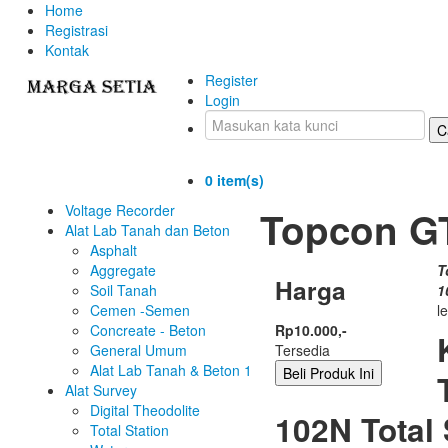
Home
Registrasi
Kontak
Register
Login
0
item(s)
Voltage Recorder
Topcon GT
Alat Lab Tanah dan Beton
Asphalt
Aggregate
T
Harga
Soil Tanah
1
Cemen -Semen
l
Concreate - Beton
Rp10.000,-
General Umum
Tersedia
Alat Lab Tanah & Beton 1
Alat Survey
Digital Theodolite
102N Total 
Total Station