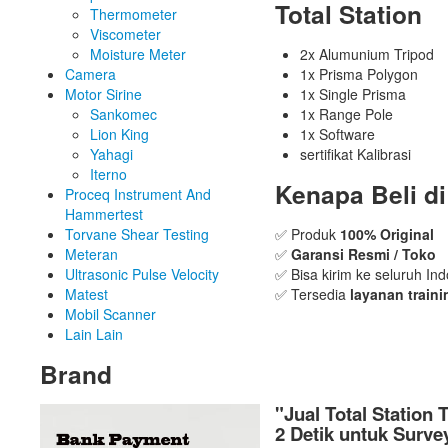
Total Station
Thermometer
Viscometer
Moisture Meter
2x Alumunium Tripod
Camera
1x Prisma Polygon
Motor Sirine
1x Single Prisma
Sankomec
1x Range Pole
Lion King
1x Software
Yahagi
sertifikat Kalibrasi
Iterno
Kenapa Beli d
Proceq Instrument And
Hammertest
Torvane Shear Testing
✅ Produk
100% Original
Meteran
✅
Garansi Resmi / Toko
Ultrasonic Pulse Velocity
✅ Bisa kirim ke seluruh In
Matest
✅ Tersedia
layanan traini
Mobil Scanner
Lain Lain
Brand
"Jual Total Station
2 Detik untuk Surv